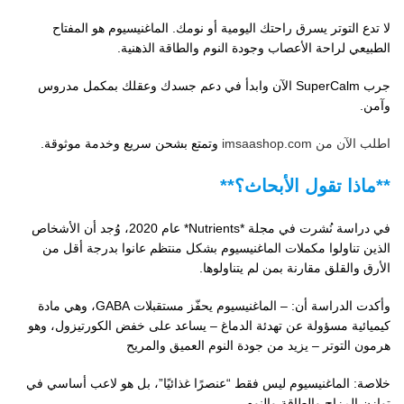
لا تدع التوتر يسرق راحتك اليومية أو نومك. الماغنيسيوم هو المفتاح
الطبيعي لراحة الأعصاب وجودة النوم والطاقة الذهنية.
جرب SuperCalm الآن وابدأ في دعم جسدك وعقلك بمكمل مدروس
وآمن.
اطلب الآن من imsaashop.com
وتمتع بشحن سريع وخدمة موثوقة.
**ماذا تقول الأبحاث؟**
في دراسة نُشرت في مجلة *Nutrients* عام 2020، وُجد أن الأشخاص
الذين تناولوا مكملات الماغنيسيوم بشكل منتظم عانوا بدرجة أقل من
الأرق والقلق مقارنة بمن لم يتناولوها.
وأكدت الدراسة أن: – الماغنيسيوم يحفّز مستقبلات GABA، وهي مادة
كيميائية مسؤولة عن تهدئة الدماغ – يساعد على خفض الكورتيزول، وهو
هرمون التوتر – يزيد من جودة النوم العميق والمريح
خلاصة: الماغنيسيوم ليس فقط “عنصرًا غذائيًا”، بل هو لاعب أساسي في
توازن المزاج والطاقة والنوم.