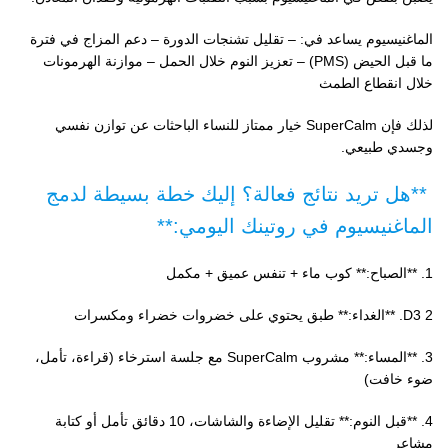
الماغنيسيوم يساعد في: – تقليل تشنجات الدورة – دعم المزاج في فترة
ما قبل الحيض (PMS) – تعزيز النوم خلال الحمل – موازنة الهرمونات
خلال انقطاع الطمث
لذلك فإن SuperCalm خيار ممتاز للنساء الباحثات عن توازن نفسي
وجسدي طبيعي.
️ **هل تريد نتائج فعالة؟ إليك خطة بسيطة لدمج
الماغنيسيوم في روتينك اليومي:**
1. **الصباح:** كوب ماء + تنفس عميق + مكمل
D3 2. **الغداء:** طبق يحتوي على خضروات خضراء ومكسرات
3. **المساء:** مشروب SuperCalm مع جلسة استرخاء (قراءة، تأمل،
ضوء خافت)
4. **قبل النوم:** تقليل الإضاءة والشاشات، 10 دقائق تأمل أو كتابة
مشاعر