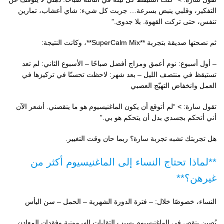
التفكير، وقلبي ينبض بسرعة… جربت كل شيء: شاي أعشاب، تمارين
تنفس، حتى تركت القهوة. بلا جدوى.”
ثم نصحتها صديقة بتجربة **SuperCalm Mix**، وكانت النتيجة:
– أول أسبوع: نوم أعمق ومزاج أفضل صباحًا – الأسبوع الثاني: لم تعد
تستيقظ في منتصف الليل – بعد شهر: لاحظت تحسنًا في تركيزها في
العمل وانخفاض التهيّج العصبي
تقول سارة: > “لم أتوقع أن يكون الماغنيسيوم هو ما ينقصني. أشعر الآن
أني أتحكم بجسدي بدل أن يتحكم هو بي.”
هل تجربتك تشبه تجربة سارة؟ ربما حان وقت التغيير.
**لماذا تحتاج النساء إلى الماغنيسيوم أكثر من
غيرهن؟**
النساء، خصوصًا خلال: – فترة الدورة الشهرية – الحمل – سن اليأس
يُصبن بنقص في الماغنيسيوم بسبب التقلبات الهرمونية وفقدان المعادن.