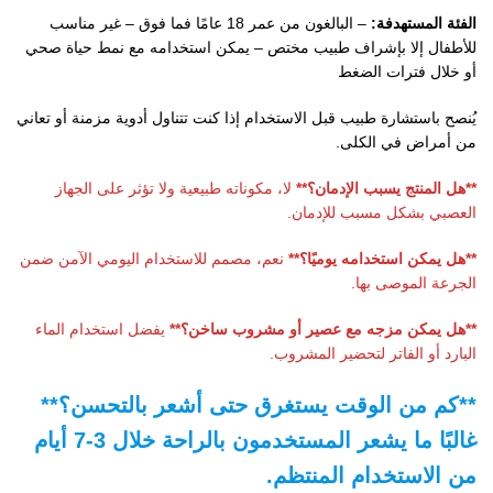
الفئة المستهدفة:
– البالغون من عمر 18 عامًا فما فوق – غير مناسب
للأطفال إلا بإشراف طبيب مختص – يمكن استخدامه مع نمط حياة صحي
أو خلال فترات الضغط
يُنصح باستشارة طبيب قبل الاستخدام إذا كنت تتناول أدوية مزمنة أو تعاني
من أمراض في الكلى.
**هل المنتج يسبب الإدمان؟**
لا، مكوناته طبيعية ولا تؤثر على الجهاز
العصبي بشكل مسبب للإدمان.
**هل يمكن استخدامه يوميًا؟**
نعم، مصمم للاستخدام اليومي الآمن ضمن
الجرعة الموصى بها.
**هل يمكن مزجه مع عصير أو مشروب ساخن؟**
يفضل استخدام الماء
البارد أو الفاتر لتحضير المشروب.
**كم من الوقت يستغرق حتى أشعر بالتحسن؟**
غالبًا ما يشعر المستخدمون بالراحة خلال 3-7 أيام
من الاستخدام المنتظم.