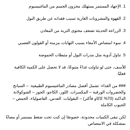
1. الإجهاد المستمر يستهلك مخزون الجسم من الماغنيسيوم
2. القهوة والمشروبات الغازية تسبب فقدانه عن طريق البول
3. الزراعة الحديثة تضعف محتوى التربة من المعادن
4. سوء امتصاص الأمعاء بسبب التهابات مزمنة أو القولون العصبي
5. تناول أدوية مثل مدرات البول أو مثبطات الحموضة
للأسف، حتى لو تناولت غذاءً متنوعًا، قد لا تحصل على الكمية الكافية
فعليًا.
### من الغذاء: تشمل أفضل مصادر الماغنيسيوم الطبيعية: – السبانخ
والخضروات الورقية – المكسرات: اللوز، الكاجو، الجوز – الشوكولاتة
الداكنة (70% كاكاو فأكثر) – البقوليات: العدس، الفاصولياء، الحمص –
الحبوب الكاملة
لكن تبقى الكميات محدودة، خصوصًا إن كنت تحت ضغط مستمر أو مصابًا
بمشكلة في الامتصاص.