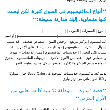
**أنواع الماغنيسيوم في السوق كثيرة، لكن ليست
كلها متساوية. إليك مقارنة بسيطة:**
| النوع | المميزات | العيوب | |——————–|
——————————————|———————————-| | أوكسيد
الماغنيسيوم | تركيز مرتفع – رخيص الثمن | امتصاص ضعيف – قد يسبب
إسهال | | سترات الماغنيسيوم | جيد للهضم – يساعد على الإخراج | قد
يسبب تليّن البطن | | جلايسينات الماغنيسيوم | ممتاز للأعصاب – مهدئ
وامتصاص قوي | أغلى من الأنواع الأخرى | | ثريونات الماغنيسيوم | يخترق
الدماغ – يدعم التركيز والذاكرة | متوفر بشكل محدود وباهظ الثمن |
لذلك يُعد ماغنيسيوم جلايسينات الموجود في SuperCalm خيارًا متوازنًا
وفعّالًا لمن يعاني من توتر وأرق.
**قصة “سارة” – موظفة ثلاثينية كانت تعاني من
الأرق المزمن**
تقول سارة: > “كنت أستيقظ كل ليلة في الثالثة صباحًا. ذهني لا يتوقف عن