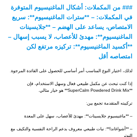
### من المكملات: أشكال الماغنيسيوم المتوفرة
في المكملات: – **سترات الماغنيسيوم**: سريع
الامتصاص، يساعد على الهضم – **جلايسينات
الماغنيسيوم**: مهدئ للأعصاب، لا يسبب إسهال –
**أكسيد الماغنيسيوم**: تركيزه مرتفع لكن
امتصاصه أقل
لذلك، اختيار النوع المناسب أمر أساسي للحصول على الفائدة المرجوة.
إذا كنت تبحث عن مكمل طبيعي فعال وسهل الاستخدام، فإن
**SuperCalm Powdered Drink Mix** هو خيار مثالي.
تركيبته المتقدمة تجمع بين:
– **ماغنيسيوم جلايسينات**: مهدئ للأعصاب، سهل على المعدة
– **أشواغاندا**: نبات طبيعي معروف بدعم الراحة النفسية والتكيف مع
التوتر