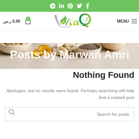
0
MENU
0,00
ر.س
Posts by
Marwan Amri
Nothing Found
Apologies, but no results were found. Perhaps searching will help
find a related post.