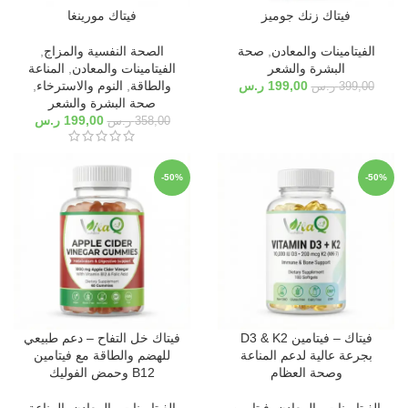
فيتاك زنك جوميز
فيتاك مورينغا
الفيتامينات والمعادن
,
صحة
الصحة النفسية والمزاج
,
البشرة والشعر
الفيتامينات والمعادن
,
المناعة
199,00
ر.س
والطاقة
,
النوم والاسترخاء
,
399,00
ر.س
صحة البشرة والشعر
199,00
ر.س
358,00
ر.س
-50%
-50%
فيتاك – فيتامين D3 & K2
فيتاك خل التفاح – دعم طبيعي
بجرعة عالية لدعم المناعة
للهضم والطاقة مع فيتامين
وصحة العظام
B12 وحمض الفوليك