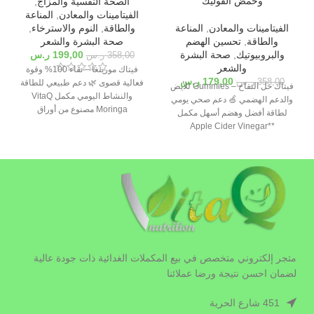
وحمض الفوليك
الصحة النفسية والمزاج
,
الفيتامينات والمعادن
,
المناعة
الفيتامينات والمعادن
,
المناعة
والطاقة
,
النوم والاسترخاء
,
والطاقة
,
تحسين الهضم
صحة البشرة والشعر
والبروبيوتيك
,
صحة البشرة
199,00
ر.س
358,00
ر.س
والشعر
فيتاك مورينغا – نقاء 100% وقوة
179,00
ر.س
358,00
ر.س
فعالية قصوى 🌿 دعم طبيعي للطاقة
فيتاك خل التفاح – Gummies للأيض
والنشاط اليومي مكمل VitaQ
والدعم الهضمي 🍏 دعم صحي يومي
Moringa مصنوع من أوراق
لطاقة أفضل وهضم أسهل مكمل
**Apple Cider Vinegar
متجر إلكتروني متخصص في بيع المكملات الغدائية ذات جودة عالية
لضمان احسن نتيجة ورضا عملائنا
451 شارع الحرية