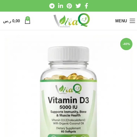
0
MENU
0,00
ر.س
-40%