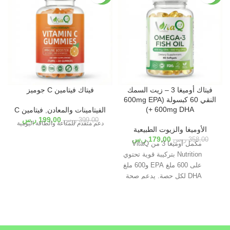
فيتاك أوميغا 3 – زيت السمك
فيتاك فيتامين C جوميز
النقي 60 كبسولة (600mg EPA
+ 600mg DHA)
الفيتامينات والمعادن
,
فيتامين C
199,00
ر.س
399,00
ر.س
دعم متقدم للمناعة والطاقة اليومية
الأوميغا والزيوت الطبيعية
179,00
ر.س
358,00
ر.س
مكمل أوميغا 3 من VitaQ
Nutrition بتركيبة قوية تحتوي
على 600 ملغ EPA و600 ملغ
DHA لكل حصة. يدعم صحة
القلب والدماغ، مع شهادات
Halal، GMP، FDA، FSSC
22000 وكبسولات نباتية.
عبوة تحتوي على 60 كبسولة
زيت السمك النقي.